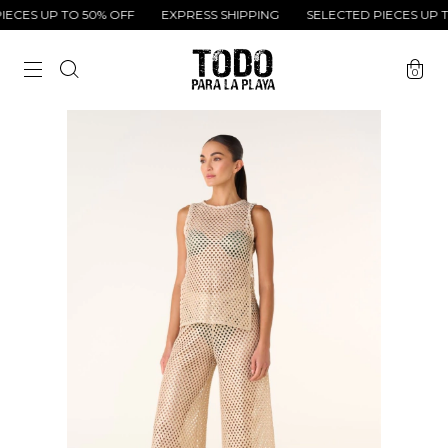
CES UP TO 50% OFF
EXPRESS SHIPPING
SELECTED PIECES UP TO
0