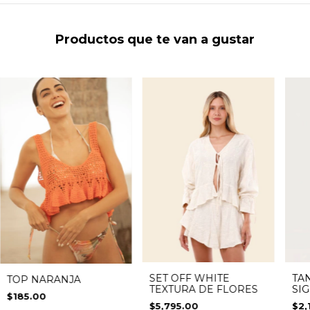
Productos que te van a gustar
SET OFF WHITE
TA
TOP NARANJA
TEXTURA DE FLORES
SI
$185.00
$5,795.00
$2,