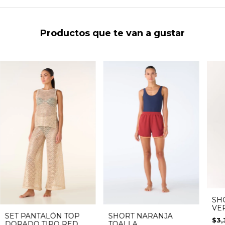
Productos que te van a gustar
SH
VE
SET PANTALÓN TOP
SHORT NARANJA
$3,
DORADO TIPO RED
TOALLA