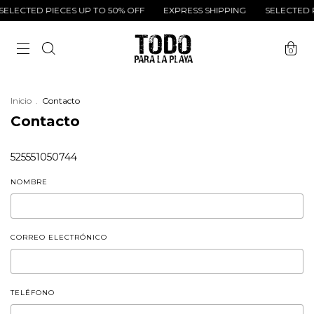
ELECTED PIECES UP TO 50% OFF
EXPRESS SHIPPING
SELECTED P
0
Inicio
.
Contacto
Contacto
525551050744
NOMBRE
CORREO ELECTRÓNICO
TELÉFONO