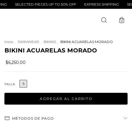
SELECTED PIECES UP TO 50% OFF
EXPRESS SHIPPING
SELECTED 
0
Inicio
.
SWIMWEAR
.
BIKINIS
.
BIKINI ACUARELAS MORADO
BIKINI ACUARELAS MORADO
$6,250.00
S
TALLA
MÉTODOS DE PAGO