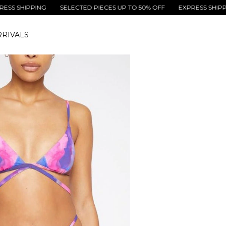
IPPING
SELECTED PIECES UP TO 50% OFF
EXPRESS SHIPPING
RIVALS