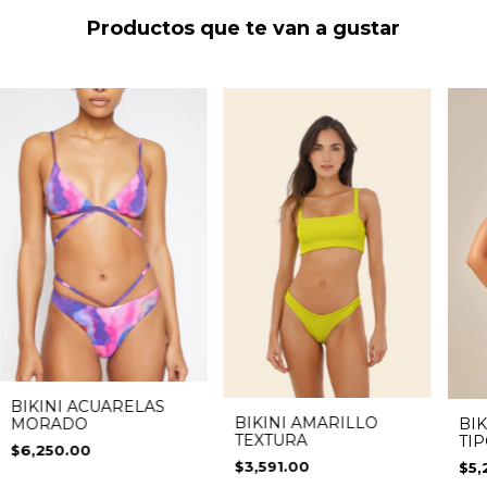
Productos que te van a gustar
BIKINI ACUARELAS
BIKINI AMARILLO
MORADO
BIK
TEXTURA
TI
$6,250.00
AR
$3,591.00
$5,