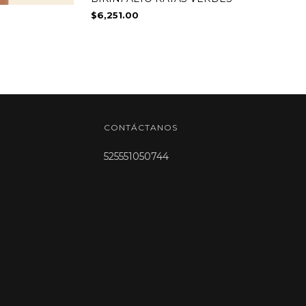
$6,251.00
CONTÁCTANOS
525551050744