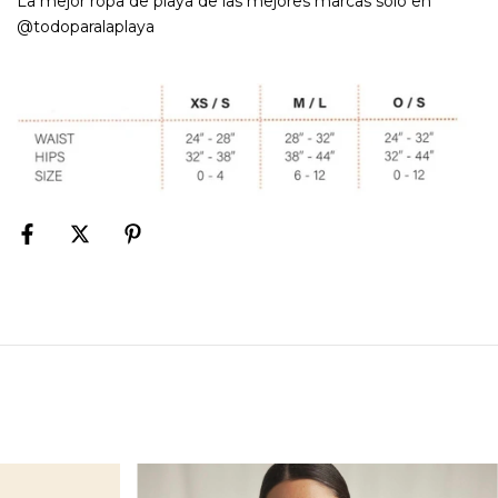
La mejor ropa de playa de las mejores marcas solo en
@todoparalaplaya