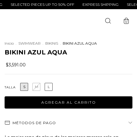
LECTED PIECES UP TO 50% OFF
EXPRESS SHIPPING
SELECTED PI
0
Inicio
.
SWIMWEAR
.
BIKINIS
.
BIKINI AZUL AQUA
BIKINI AZUL AQUA
$3,591.00
S
M
L
TALLA
MÉTODOS DE PAGO