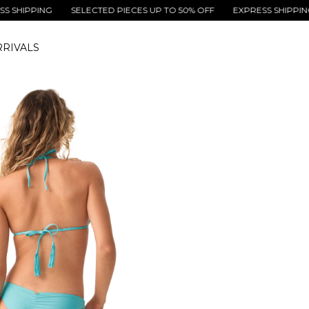
PING
SELECTED PIECES UP TO 50% OFF
EXPRESS SHIPPING
SE
RIVALS