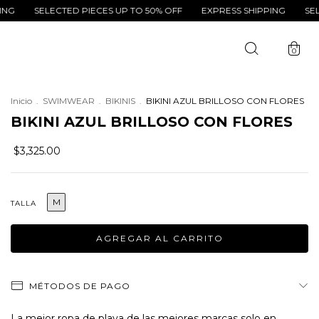
SELECTED PIECES UP TO 50% OFF
EXPRESS SHIPPING
SELECTED 
0
Inicio
.
SWIMWEAR
.
BIKINIS
.
BIKINI AZUL BRILLOSO CON FLORES
BIKINI AZUL BRILLOSO CON FLORES
$3,325.00
M
TALLA
MÉTODOS DE PAGO
La mejor ropa de playa de las mejores marcas solo en