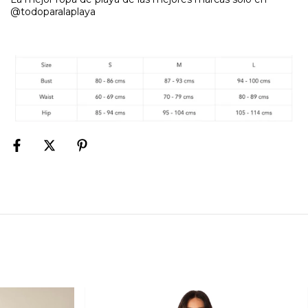
@todoparalaplaya