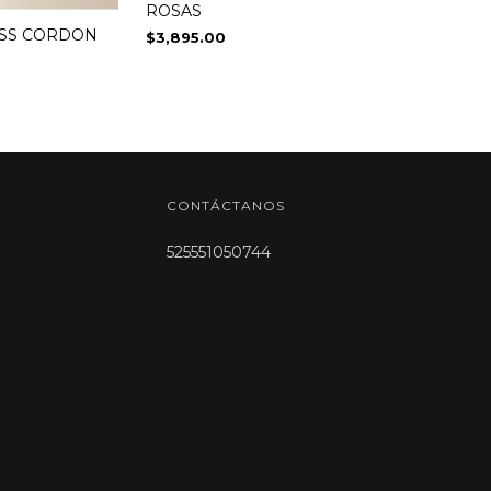
ROSAS
ESS CORDON
$3,895.00
CONTÁCTANOS
525551050744