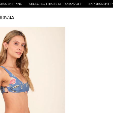
IPPING
SELECTED PIECES UP TO 50% OFF
EXPRESS SHIPPING
RIVALS