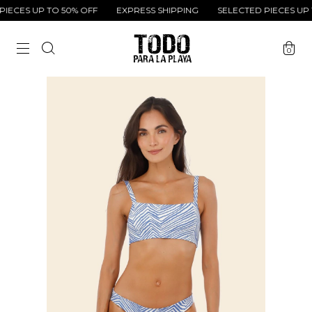
ECES UP TO 50% OFF
EXPRESS SHIPPING
SELECTED PIECES UP T
0