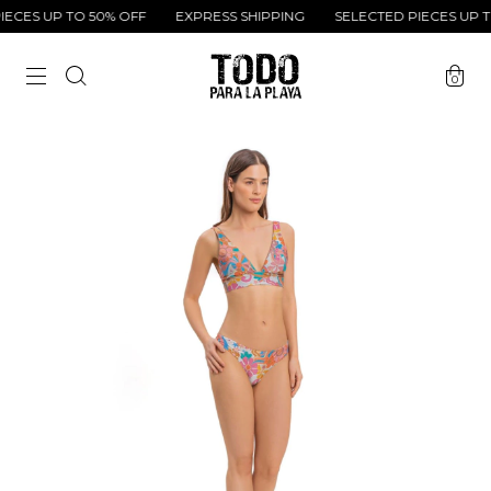
ECES UP TO 50% OFF
EXPRESS SHIPPING
SELECTED PIECES UP TO
0