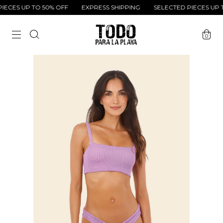
ECES UP TO 50% OFF
EXPRESS SHIPPING
SELECTED PIECES UP T
0