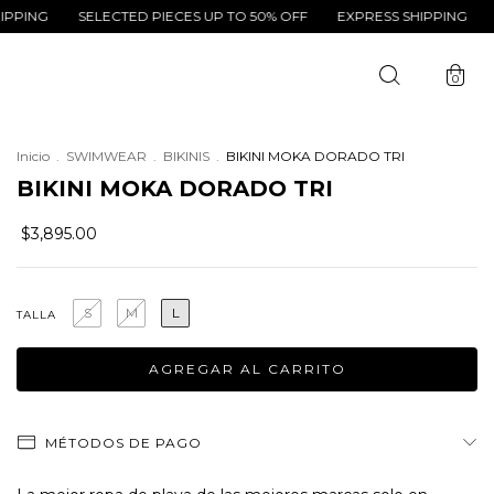
SELECTED PIECES UP TO 50% OFF
EXPRESS SHIPPING
SELECTE
0
Inicio
.
SWIMWEAR
.
BIKINIS
.
BIKINI MOKA DORADO TRI
BIKINI MOKA DORADO TRI
$3,895.00
S
M
L
TALLA
MÉTODOS DE PAGO