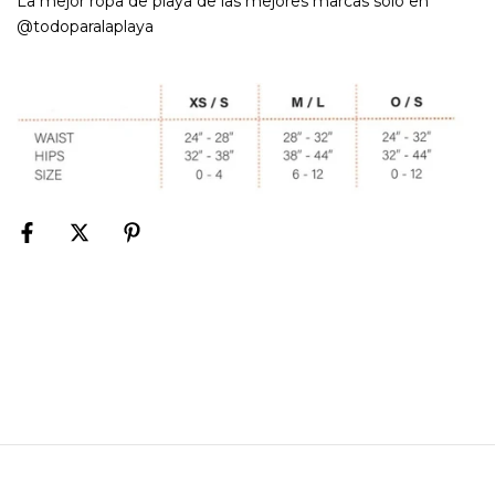
La mejor ropa de playa de las mejores marcas solo en
@todoparalaplaya