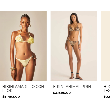
BIK
BIKINI ANIMAL PRINT
BIKINI AMARILLO CON
TE
FLOR
$3,895.00
$3,
$5,453.00