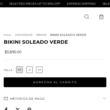
ELECTED PIECES UP TO 50% OFF
EXPRESS SHIPPING
SELECTED P
0
Inicio
.
SWIMWEAR
.
BIKINIS
.
BIKINI SOLEADO VERDE
BIKINI SOLEADO VERDE
$3,895.00
XS
S
M
TALLA
MÉTODOS DE PAGO