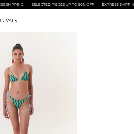
PPING
SELECTED PIECES UP TO 50% OFF
EXPRESS SHIPPING
S
RIVALS