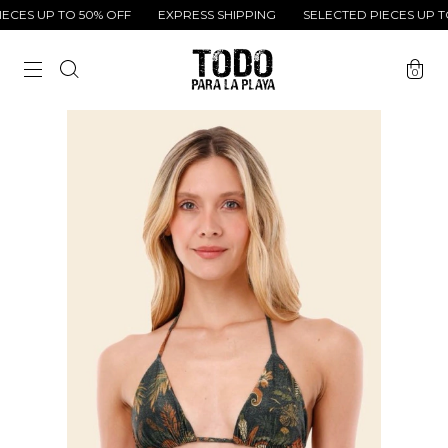
CES UP TO 50% OFF
EXPRESS SHIPPING
SELECTED PIECES UP TO
0