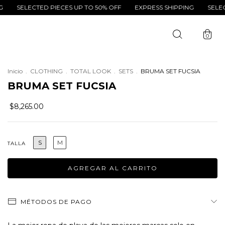
ECTED PIECES UP TO 50% OFF
EXPRESS SHIPPING
SELECTED PIE
0
Inicio
.
CLOTHING
.
TOTAL LOOK
.
SETS
.
BRUMA SET FUCSIA
BRUMA SET FUCSIA
$8,265.00
S
M
TALLA
MÉTODOS DE PAGO