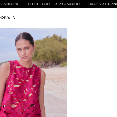
ING
SELECTED PIECES UP TO 50% OFF
EXPRESS SHIPPING
SEL
RIVALS