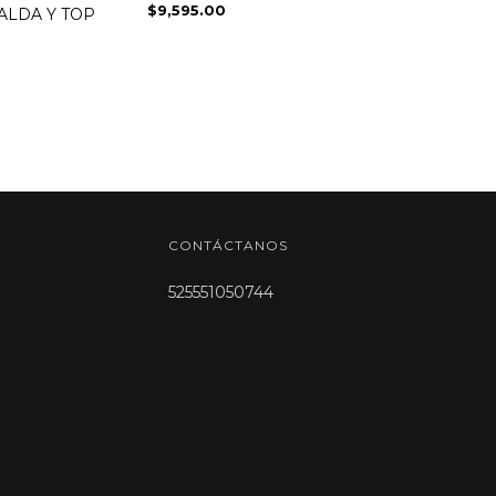
$9,595.00
ALDA Y TOP
CONTÁCTANOS
525551050744