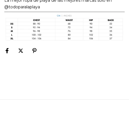
La mejor ropa de playa de las mejores marcas solo en
@todoparalaplaya