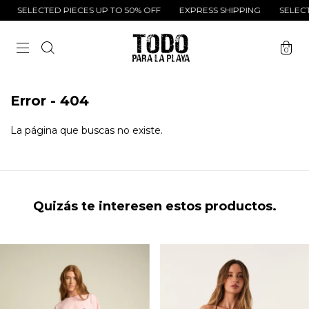
SELECTED PIECES UP TO 50% OFF
EXPRESS SHIPPING
SELECTE
0
Error - 404
La página que buscas no existe.
Quizás te interesen estos productos.