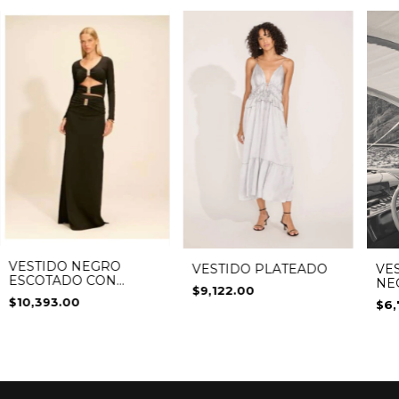
VESTIDO NEGRO
VESTIDO PLATEADO
VE
ESCOTADO CON
NE
$9,122.00
APLICACIONES
$10,393.00
$6,
DORADAS Y
PLATEADAS