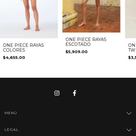
ONE PIECE RAYAS
ESCOTADO
ONE PIECE RAYAS
ON
COLORES
TW
$5,909.00
$4,655.00
$3,
MENÚ
LEGAL: