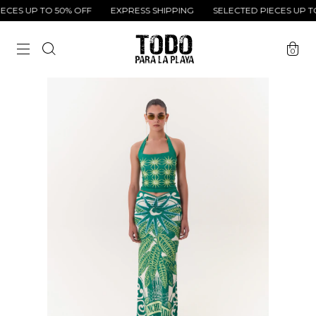
CES UP TO 50% OFF
EXPRESS SHIPPING
SELECTED PIECES UP TO
0