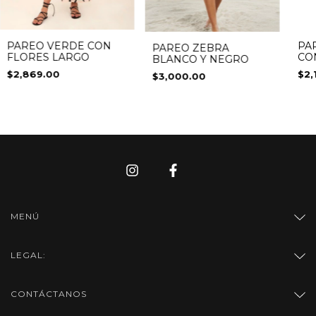
PAREO VERDE CON
PA
PAREO ZEBRA
FLORES LARGO
CO
BLANCO Y NEGRO
$2,869.00
$2,
$3,000.00
MENÚ
LEGAL:
CONTÁCTANOS