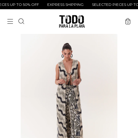
ES UP TO 50% OFF
EXPRESS SHIPPING
SELECTED PIECES UP TO 
0