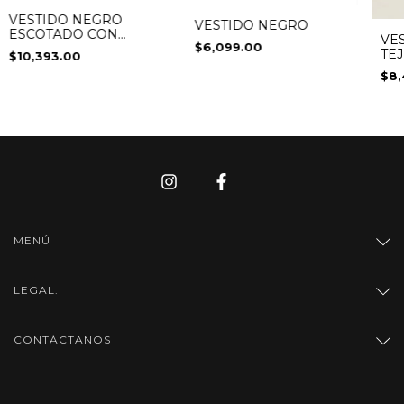
VESTIDO NEGRO
VESTIDO NEGRO
ESCOTADO CON
VE
$6,099.00
APLICACIONES
TE
$10,393.00
DORADAS Y
AB
$8,
PLATEADAS
MENÚ
LEGAL:
CONTÁCTANOS