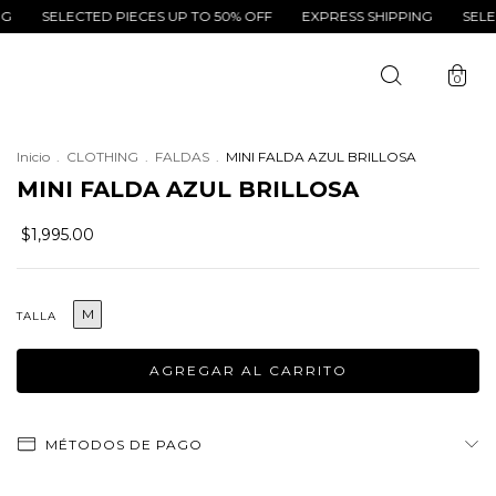
ECTED PIECES UP TO 50% OFF
EXPRESS SHIPPING
SELECTED PIE
0
Inicio
.
CLOTHING
.
FALDAS
.
MINI FALDA AZUL BRILLOSA
MINI FALDA AZUL BRILLOSA
$1,995.00
M
TALLA
MÉTODOS DE PAGO