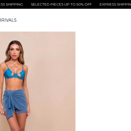
ING
SELECTED PIECES UP TO 50% OFF
EXPRESS SHIPPING
SEL
RIVALS