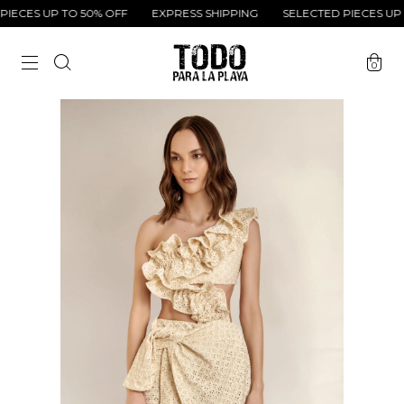
ECES UP TO 50% OFF
EXPRESS SHIPPING
SELECTED PIECES UP T
0