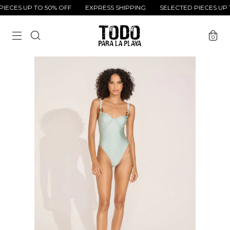
ECES UP TO 50% OFF
EXPRESS SHIPPING
SELECTED PIECES UP TO
0