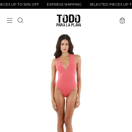
CES UP TO 50% OFF
EXPRESS SHIPPING
SELECTED PIECES UP TO
0