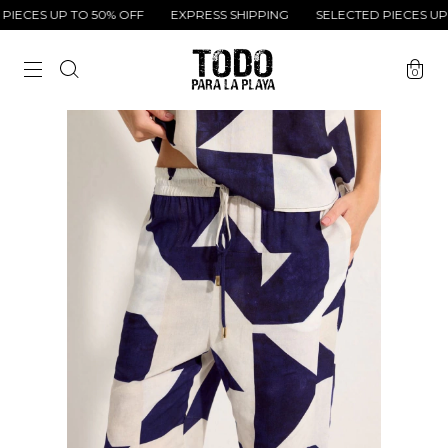
ECES UP TO 50% OFF
EXPRESS SHIPPING
SELECTED PIECES UP T
0