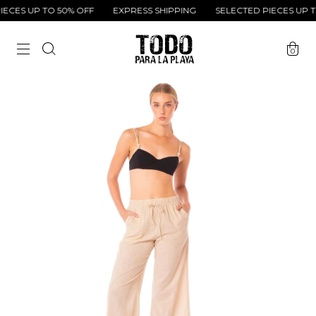
CES UP TO 50% OFF
EXPRESS SHIPPING
SELECTED PIECES UP TO
0