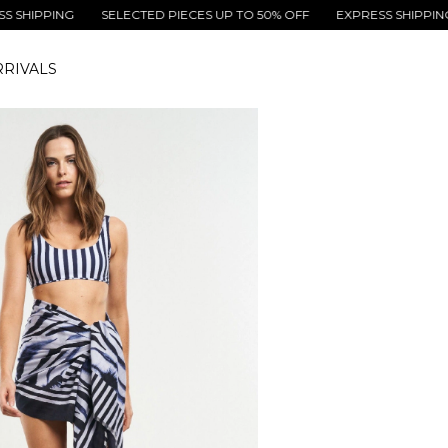
ING
SELECTED PIECES UP TO 50% OFF
EXPRESS SHIPPING
SEL
RIVALS