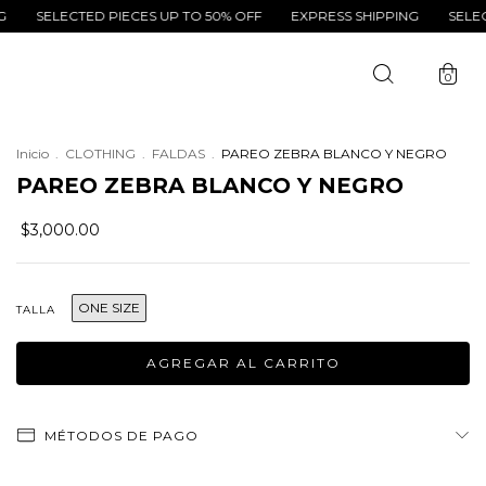
ECTED PIECES UP TO 50% OFF
EXPRESS SHIPPING
SELECTED PIE
0
Inicio
.
CLOTHING
.
FALDAS
.
PAREO ZEBRA BLANCO Y NEGRO
PAREO ZEBRA BLANCO Y NEGRO
$3,000.00
ONE SIZE
TALLA
MÉTODOS DE PAGO