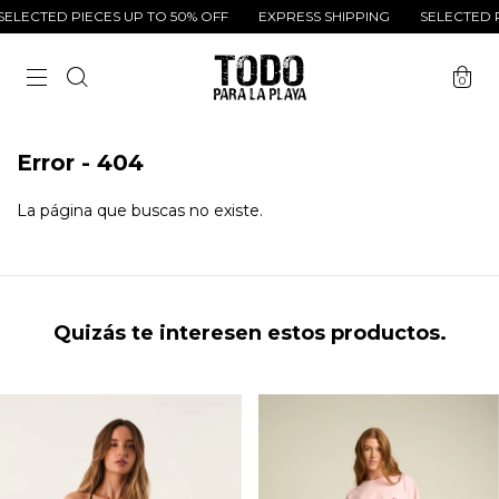
ELECTED PIECES UP TO 50% OFF
EXPRESS SHIPPING
SELECTED P
0
Error - 404
La página que buscas no existe.
Quizás te interesen estos productos.