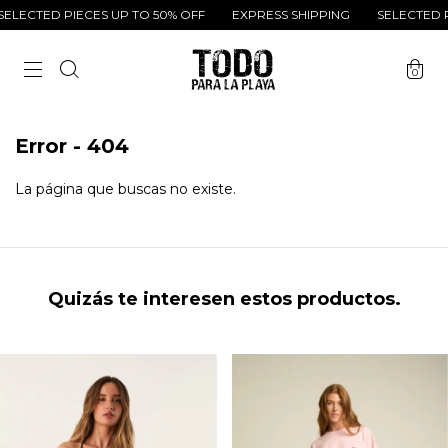
ELECTED PIECES UP TO 50% OFF
EXPRESS SHIPPING
SELECTED P
0
Error - 404
La página que buscas no existe.
Quizás te interesen estos productos.