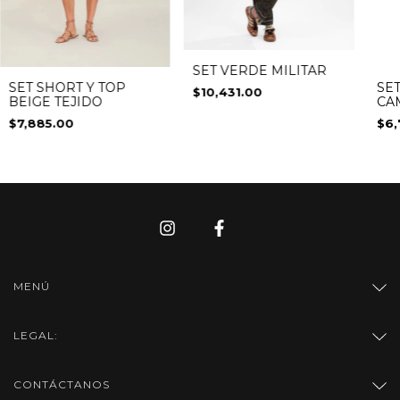
SET VERDE MILITAR
SET SHORT Y TOP
SE
$10,431.00
BEIGE TEJIDO
CA
TO
$7,885.00
$6,
MENÚ
LEGAL:
CONTÁCTANOS