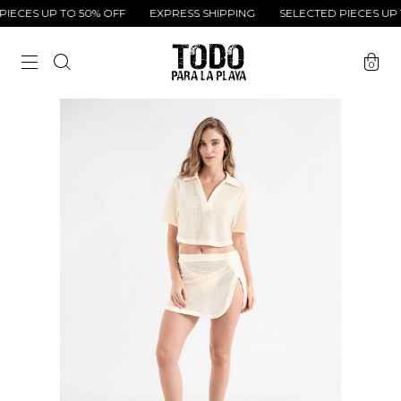
IECES UP TO 50% OFF
EXPRESS SHIPPING
SELECTED PIECES UP T
0