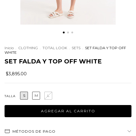
Inicio
.
CLOTHING
.
TOTAL LOOK
.
SETS
.
SET FALDA Y TOP OFF
WHITE
SET FALDA Y TOP OFF WHITE
$3,895.00
S
M
L
TALLA
MÉTODOS DE PAGO