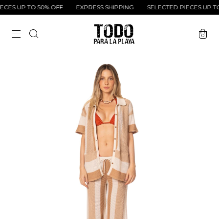
CES UP TO 50% OFF
EXPRESS SHIPPING
SELECTED PIECES UP TO 
0