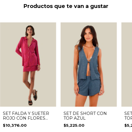
Productos que te van a gustar
SET FALDA Y SUETER
SET DE SHORT CON
SE
ROJO CON FLORES
TOP AZUL
TO
ROJAS
$10,376.00
$5,225.00
$5,