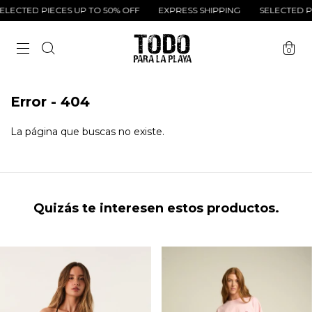
LECTED PIECES UP TO 50% OFF
EXPRESS SHIPPING
SELECTED PI
0
Error - 404
La página que buscas no existe.
Quizás te interesen estos productos.