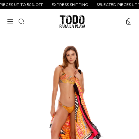
ECES UP TO 50% OFF
EXPRESS SHIPPING
SELECTED PIECES UP T
0