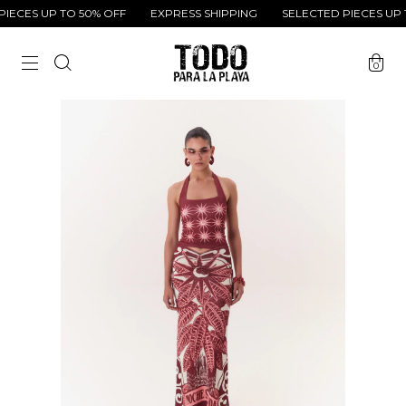
ECES UP TO 50% OFF
EXPRESS SHIPPING
SELECTED PIECES UP T
0