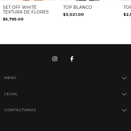
TOP BLANCO
SET OFF WHITE
TO
TEXTURA DE FLORES
$3,021.00
$2,
$5,795.00
MENÚ
LEGAL:
CONTÁCTANOS