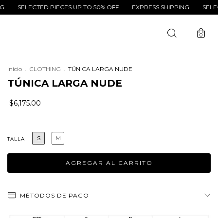
ELECTED PIECES UP TO 50% OFF
EXPRESS SHIPPING
SELECTED P
0
Inicio
.
CLOTHING
.
TÚNICA LARGA NUDE
TÚNICA LARGA NUDE
$6,175.00
S
M
TALLA
MÉTODOS DE PAGO