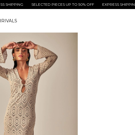
PPING
SELECTED PIECES UP TO 50% OFF
EXPRESS SHIPPING
S
RIVALS