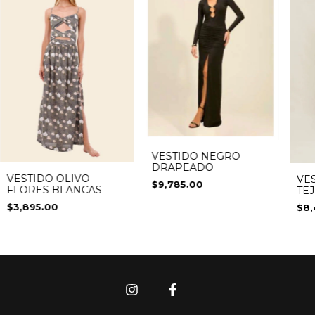
VESTIDO NEGRO
DRAPEADO
VESTIDO OLIVO
VE
$9,785.00
FLORES BLANCAS
TE
AB
$3,895.00
$8,