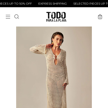
CES UP TO 50% OFF
EXPRESS SHIPPING
SELECTED PIECES UP TO
0