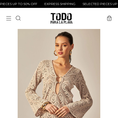
ECES UP TO 50% OFF
EXPRESS SHIPPING
SELECTED PIECES UP T
0