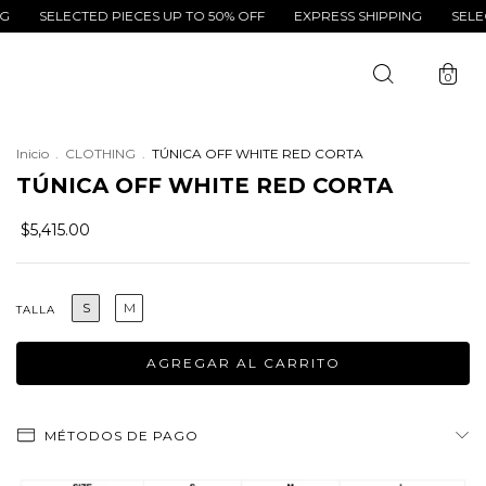
ELECTED PIECES UP TO 50% OFF
EXPRESS SHIPPING
SELECTED P
0
Inicio
.
CLOTHING
.
TÚNICA OFF WHITE RED CORTA
TÚNICA OFF WHITE RED CORTA
$5,415.00
S
M
TALLA
MÉTODOS DE PAGO