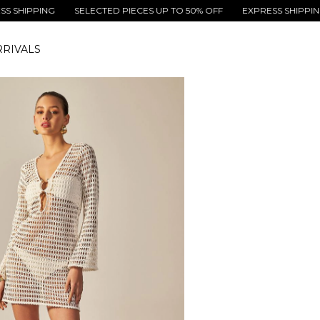
PPING
SELECTED PIECES UP TO 50% OFF
EXPRESS SHIPPING
S
RIVALS