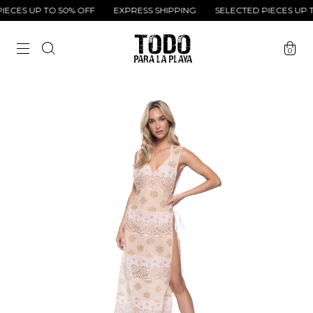
ECES UP TO 50% OFF
EXPRESS SHIPPING
SELECTED PIECES UP TO
0