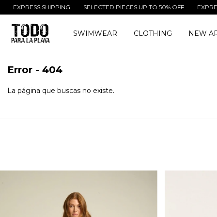
EXPRESS SHIPPING
SELECTED PIECES UP TO 50% OFF
EXPRESS S
SWIMWEAR
CLOTHING
NEW AR
Error - 404
La página que buscas no existe.