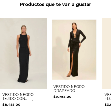
Productos que te van a gustar
VESTIDO NEGRO
DRAPEADO
VE
VESTIDO NEGRO
$9,785.00
FL
TEJIDO CON
ABERTURA ATRÁS
$3,
$8,455.00