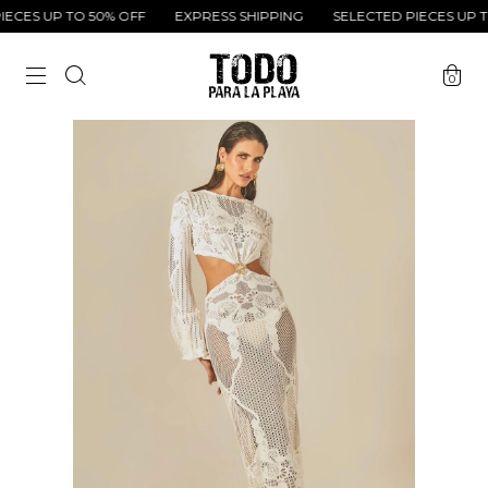
ECES UP TO 50% OFF
EXPRESS SHIPPING
SELECTED PIECES UP TO
0