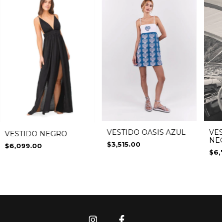
VESTIDO OASIS AZUL
VE
VESTIDO NEGRO
NE
$3,515.00
$6,099.00
$6,