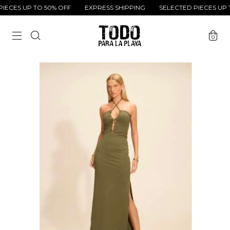
ECES UP TO 50% OFF
EXPRESS SHIPPING
SELECTED PIECES UP T
0