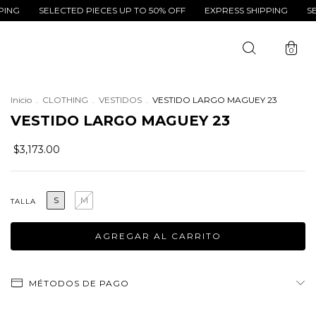
SELECTED PIECES UP TO 50% OFF
EXPRESS SHIPPING
SELECTED
0
Inicio
.
CLOTHING
.
VESTIDOS
.
VESTIDO LARGO MAGUEY 23
VESTIDO LARGO MAGUEY 23
$3,173.00
S
M
TALLA
MÉTODOS DE PAGO