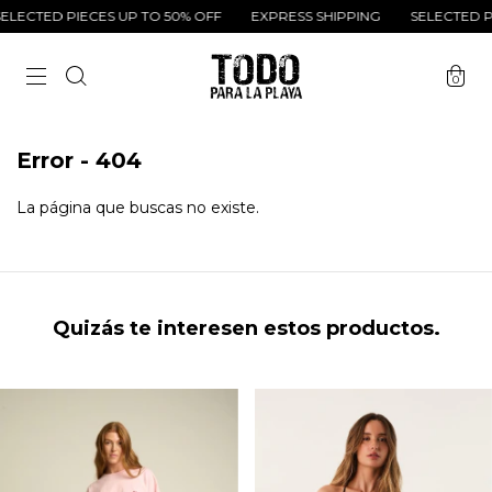
LECTED PIECES UP TO 50% OFF
EXPRESS SHIPPING
SELECTED PI
0
Error - 404
La página que buscas no existe.
Quizás te interesen estos productos.