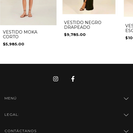
VESTIDO NEGRO
VE
DRAPEADO
ES
VESTIDO MOKA
$9,785.00
AP
CORTO
$10
DO
$5,985.00
PL
MENÚ
LEGAL:
CONTÁCTANOS