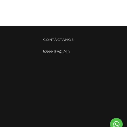
CONTÁCTANOS
525551050744