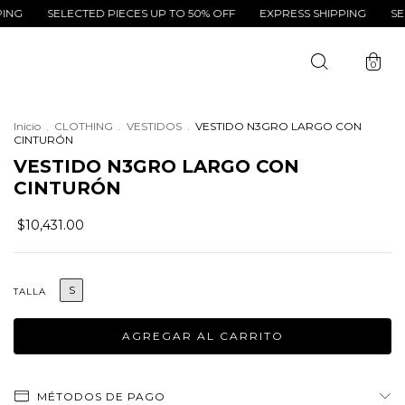
SELECTED PIECES UP TO 50% OFF
EXPRESS SHIPPING
SELECTED
0
Inicio
.
CLOTHING
.
VESTIDOS
.
VESTIDO N3GRO LARGO CON
CINTURÓN
VESTIDO N3GRO LARGO CON
CINTURÓN
$10,431.00
S
TALLA
MÉTODOS DE PAGO