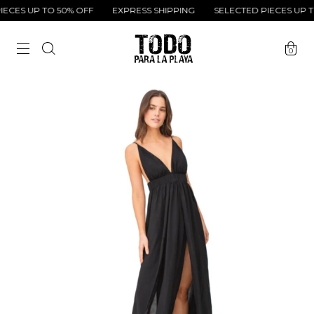
CES UP TO 50% OFF
EXPRESS SHIPPING
SELECTED PIECES UP TO
0