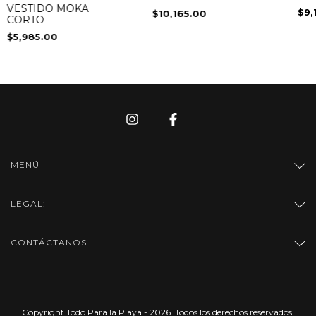
APLICACIONES DE
VESTIDO MOKA
$9,
$10,165.00
BOLA
CORTO
$5,985.00
MENÚ
LEGAL:
CONTÁCTANOS
Copyright Todo Para la Playa - 2026. Todos los derechos reservados.