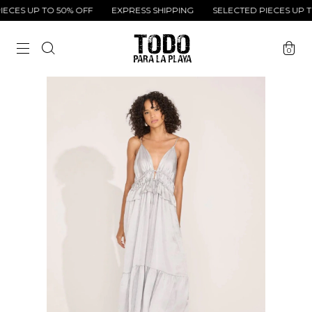
CES UP TO 50% OFF
EXPRESS SHIPPING
SELECTED PIECES UP TO
0