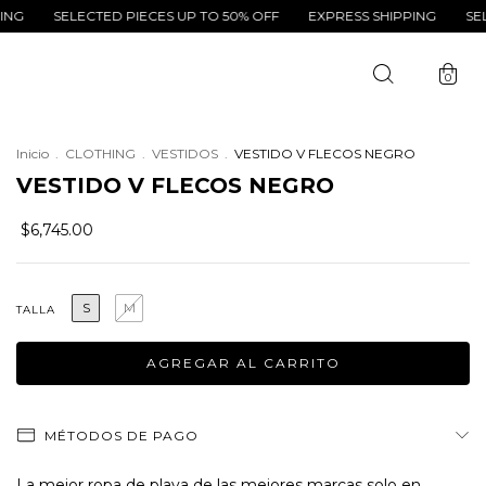
SELECTED PIECES UP TO 50% OFF
EXPRESS SHIPPING
SELECTED 
0
Inicio
.
CLOTHING
.
VESTIDOS
.
VESTIDO V FLECOS NEGRO
VESTIDO V FLECOS NEGRO
$6,745.00
S
M
TALLA
MÉTODOS DE PAGO
La mejor ropa de playa de las mejores marcas solo en