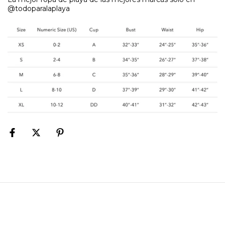
@todoparalaplaya